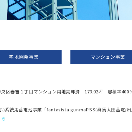
宅地開発事業
マンション事業
央区春吉１丁目マンション用地売却済 179.92坪 容積率400
示)系統用蓄電池事業「fantasista gunmaPSS(群馬太田
ちら