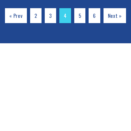
« Prev
2
3
4
5
6
Next »