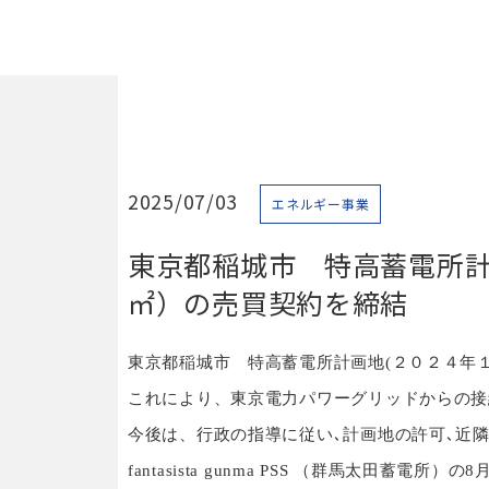
2025/07/03
エネルギー事業
東京都稲城市 特高蓄電所計画地
㎡）の売買契約を締結
東京都稲城市 特高蓄電所計画地
(
２０２４年
これにより、東京電力パワーグリッドからの接
今後は、行政の指導に従い､計画地の許可､近
fantasista gunma PSS
（群馬太田蓄電所）の
8