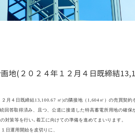
(２０２４年１２月４日既締結13,100.
１２月４日既締結
13,100.67
㎡
)
の隣接地（
1,604
㎡）の売買契約
続回答取得済み、且つ、公道に接道した特高蓄電所用地の確保
隣の対策等を行い､着工に向けての準備を進めてまいります。
月１日運用開始を皮切りに、